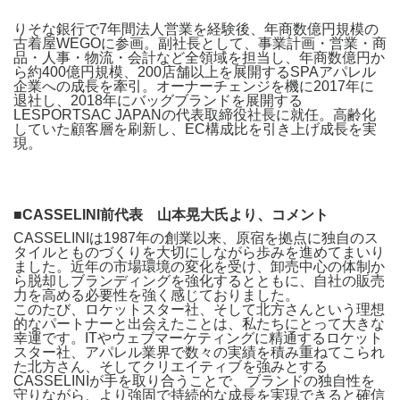
りそな銀行で7年間法人営業を経験後、年商数億円規模の
古着屋WEGOに参画。副社長として、事業計画・営業・商
品・人事・物流・会計など全領域を担当し、年商数億円か
ら約400億円規模、200店舗以上を展開するSPAアパレル
企業への成長を牽引。オーナーチェンジを機に2017年に
退社し、2018年にバッグブランドを展開する
LESPORTSAC JAPANの代表取締役社長に就任。高齢化
していた顧客層を刷新し、EC構成比を引き上げ成長を実
現。
■CASSELINI前代表 山本晃大氏より、コメント
CASSELINIは1987年の創業以来、原宿を拠点に独自のス
タイルとものづくりを大切にしながら歩みを進めてまいり
ました。近年の市場環境の変化を受け、卸売中心の体制か
ら脱却しブランディングを強化するとともに、自社の販売
力を高める必要性を強く感じておりました。
このたび、ロケットスター社、そして北方さんという理想
的なパートナーと出会えたことは、私たちにとって大きな
幸運です。ITやウェブマーケティングに精通するロケット
スター社、アパレル業界で数々の実績を積み重ねてこられ
た北方さん、そしてクリエイティブを強みとする
CASSELINIが手を取り合うことで、ブランドの独自性を
守りながら、より強固で持続的な成長を実現できると確信