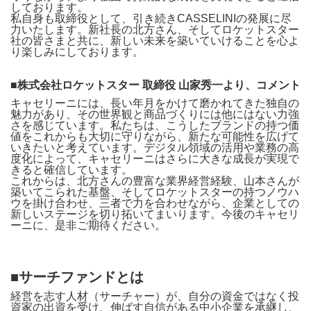
しております。
私自身も取締役として、引き続きCASSELINIの発展に尽
力いたします。新社長の北方さん、そしてロケットスター
社の皆さまと共に、新しい未来を築いていけることを心よ
り楽しみにしております。
■株式会社ロケットスター 取締役 山家秀一より、コメント
キャセリーニには、長い年月をかけて磨かれてきた独自の
魅力があり、その世界観と商品づくりには他にはない力強
さを感じています。私たちは、こうしたブランドの持つ価
値をこれからも大切に守りながら、新たな可能性を広げて
いきたいと考えています。デジタル領域の活用や業務の高
度化によって、キャセリーニはさらに大きな成長が実現で
きると確信しています。
これからは、北方さんの豊富な業界経営経験、山本さんが
築いてこられた基盤、そしてロケットスターの持つノウハ
ウを掛け合わせ、三者で力を合わせながら、企業としての
新しいステージを切り拓いてまいります。今後のキャセリ
ーニに、是非ご期待ください。
■サーチファンドとは
経営を志す人材（サーチャー）が、自分の資金ではなく投
資家の出資を受け、伸ばす自信がある中小企業を承継し、