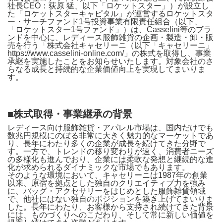
社長CEO：荻原 猛、以下「ロケットスター」）が設立し
た「ロケットスターキャピタル」が運営するロケットスタ
ー・サーチファンド1号投資事業有限責任組合（以下、
「ロケットスター1号ファンド」）は、Casselini等のブラ
ンドを中心に、レディース服飾雑貨の企画・製造・卸・販
売を行う「株式会社キャセリーニ（以下「キャセリーニ」
https://www.casselini-online.com/」の株式を取得し、事業
承継を実施したことをお知らせいたします。対象会社のさ
らなる成長と持続的な企業価値向上を実現してまいりま
す。
■株式取得・事業継承の背景
レディース向け服飾雑貨・アパレル市場は、国内だけでも
数兆円規模にのぼる非常に大きく魅力的なマーケットであ
り、長年にわたり多くの企業が成長を続けてきた分野で
す。一方で、トレンドの移り変わりが速く、消費者ニーズ
の多様化も進んでおり、企業には柔軟な発想と継続的な進
化が求められるダイナミックな市場でもあります。
そのような環境において、キャセリーニは1987年の創業
以来、原宿を拠点とした独自のクリエイティブ力を強み
に、バッグ・アクセサリーをはじめとした服飾雑貨領域
で、他社にはない独自のポジションを築き上げてまいりま
した。長年にわたり、お客様から支持され続けてきた背景
には、ものづくりへのこだわり、そして常に新しい価値を