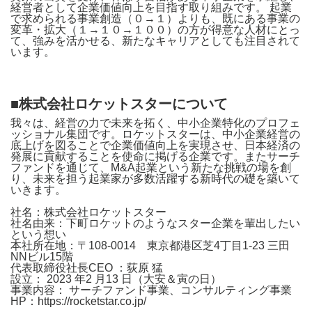
経営者として企業価値向上を目指す取り組みです。 起業
で求められる事業創造（０→１）よりも、既にある事業の
変革・拡大（１→１０→１００）の方が得意な人材にとっ
て、強みを活かせる、新たなキャリアとしても注目されて
います。
■株式会社ロケットスターについて
我々は、経営の力で未来を拓く、中小企業特化のプロフェ
ッショナル集団です。ロケットスターは、中小企業経営の
底上げを図ることで企業価値向上を実現させ、日本経済の
発展に貢献することを使命に掲げる企業です。またサーチ
ファンドを通じて、M&A起業という新たな挑戦の場を創
り、未来を担う起業家が多数活躍する新時代の礎を築いて
いきます。
社名：株式会社ロケットスター
社名由来：下町ロケットのようなスター企業を輩出したい
という想い
本社所在地：〒108-0014 東京都港区芝4丁目1-23 三田
NNビル15階
代表取締役社長CEO ：荻原 猛
設立： 2023 年2 月13 日（大安＆寅の日）
事業内容： サーチファンド事業、コンサルティング事業
HP：
https://rocketstar.co.jp/