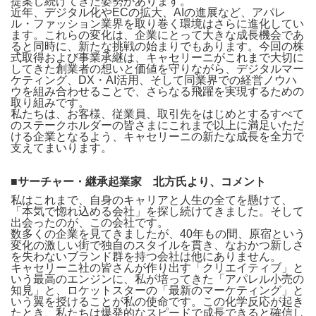
提案し続けてきた姿勢があります。
近年、デジタル化やECの拡大、AIの進展など、アパレ
ル・ファッション業界を取り巻く環境はさらに進化してい
ます。これらの変化は、企業にとって大きな成長機会であ
ると同時に、新たな挑戦の始まりでもあります。今回の株
式取得および事業承継は、キャセリーニがこれまで大切に
してきた創業者の想いと価値を守りながら、デジタルマー
ケティング、DX・AI活用、そして同業界での経営ノウハ
ウを組み合わせることで、さらなる飛躍を実現するための
取り組みです。
私たちは、お客様、従業員、取引先をはじめとするすべて
のステークホルダーの皆さまにこれまで以上に満足いただ
ける企業となるよう、キャセリーニの新たな成長を全力で
支えてまいります。
■サーチャー・継承起業家 北方氏より、コメント
私はこれまで、自身のキャリアと人生の全てを懸けて、
「本気で惚れ込める会社」を探し続けてきました。そして
出会ったのが、この会社です。
数多くの企業を見てきましたが、40年もの間、原宿という
変化の激しい街で独自のスタイルを貫き、なおかつ新しさ
を失わないブランド群を持つ会社は他にありません。
キャセリーニ社の皆さんが作り出す「クリエイティブ」と
いう最高のエンジンに、私が培ってきた「アパレル小売の
知見」と、ロケットスターの「最新のマーケティング」と
いう翼を授けることが私の使命です。この化学反応が起き
たとき、私たちは爆発的なスピードで成長できると確信し