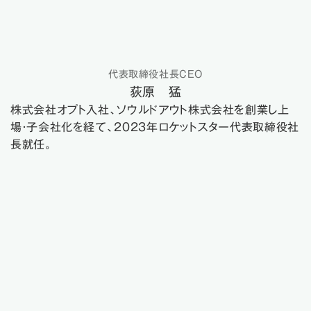
代表取締役社長CEO
荻原 猛
株式会社オプト入社、ソウルドアウト株式会社を創業し上
場・子会社化を経て、2023年ロケットスター代表取締役社
長就任。
（06）
GP主導型 × 実戦型の
組織モデル
案件選定・交渉・クロージング・PMI・経営支援についても
GPがピッタリ伴走して密度高く動きます。個人任せにせず
チームで勝ちにいく仕組みを確立。