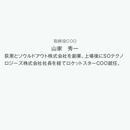
取締役COO
山家 秀一
荻原とソウルドアウト株式会社を創業。上場後にSOテクノ
（07）
リスクではなく「成長」で報われる
ロジーズ株式会社社長を経てロケットスターCOO就任。
インセンティブ設計
リスクを取った人だけが儲かる時代ではなく、伸ばした人も
報われる時代へ。努力と成果に応じたリターンを設計し、
「働いた人が報われる」仕組みを体現。